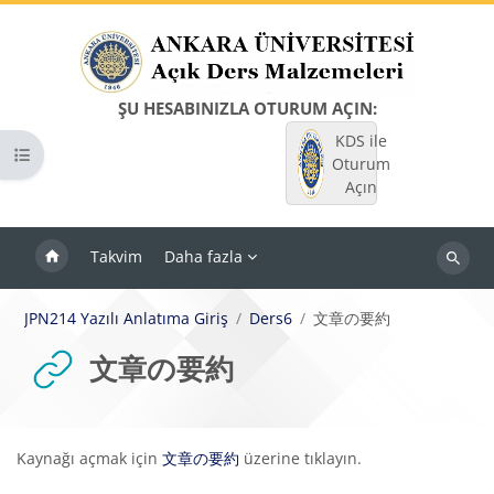
Ana içeriğe git
ŞU HESABINIZLA OTURUM AÇIN:
KDS ile
Kurs dizinini aç
Oturum
Açın
Takvim
Daha fazla
Dersleri
ara
JPN214 Yazılı Anlatıma Giriş
Ders6
文章の要約
文章の要約
Tamamlama Gereklilikleri
Kaynağı açmak için
文章の要約
üzerine tıklayın.