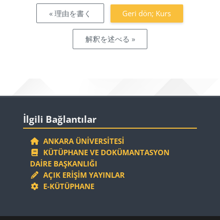
« 理由を書く
Geri dön; Kurs
解釈を述べる »
Bloklar
İlgili Bağlantılar 'yı atla
İlgili Bağlantılar
ANKARA ÜNIVERSITESI
KÜTÜPHANE VE DOKÜMANTASYON
DAIRE BAŞKANLIĞI
AÇIK ERIŞIM YAYINLAR
E-KÜTÜPHANE