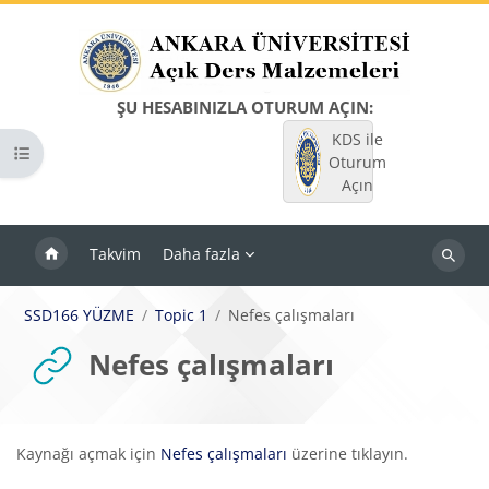
Ana içeriğe git
ŞU HESABINIZLA OTURUM AÇIN:
KDS ile
Kurs dizinini aç
Oturum
Açın
Takvim
Daha fazla
Dersleri
ara
SSD166 YÜZME
Topic 1
Nefes çalışmaları
Nefes çalışmaları
Tamamlama Gereklilikleri
Kaynağı açmak için
Nefes çalışmaları
üzerine tıklayın.