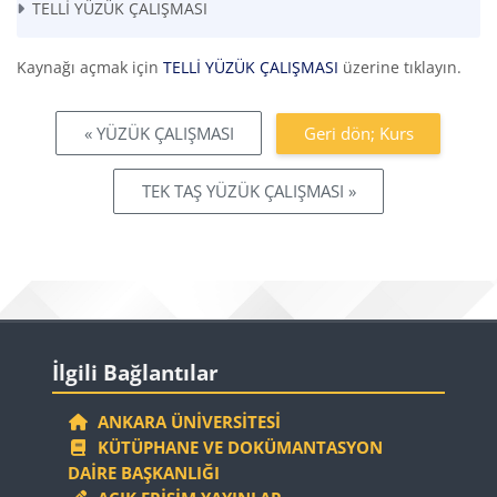
TELLİ YÜZÜK ÇALIŞMASI
Kaynağı açmak için
TELLİ YÜZÜK ÇALIŞMASI
üzerine tıklayın.
« YÜZÜK ÇALIŞMASI
Geri dön; Kurs
TEK TAŞ YÜZÜK ÇALIŞMASI »
Bloklar
İlgili Bağlantılar 'yı atla
İlgili Bağlantılar
ANKARA ÜNIVERSITESI
KÜTÜPHANE VE DOKÜMANTASYON
DAIRE BAŞKANLIĞI