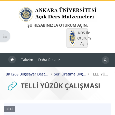
Ana içeriğe git
ŞU HESABINIZLA OTURUM AÇIN:
KDS ile
Kurs dizinini aç
Oturum
Açın
Takvim
Daha fazla
Dersleri
ara
BKT208 Bilgisayar Destekli Üretime Yönelik Tasarım
Seri Üretime Uygun Model Üretebilme II
TELLİ YÜZÜK ÇALIŞMASI
TELLİ YÜZÜK ÇALIŞMASI
Tamamlama Gereklilikleri