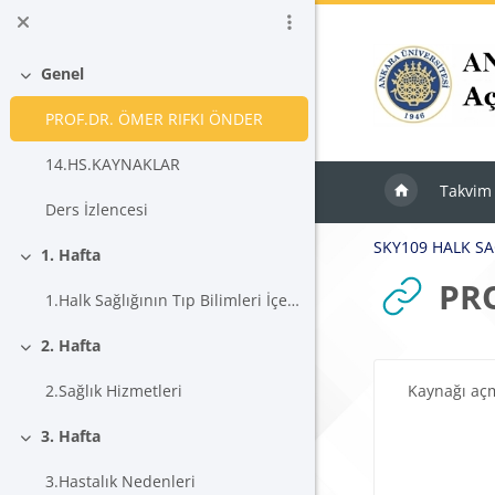
Ana içeriğe git
Genel
Daralt
PROF.DR. ÖMER RIFKI ÖNDER
14.HS.KAYNAKLAR
Takvim
Ders İzlencesi
SKY109 HALK SA
1. Hafta
Daralt
PR
1.Halk Sağlığının Tıp Bilimleri İçerisindeki Yeri
2. Hafta
Daralt
Tamamlama Ger
Kaynağı aç
2.Sağlık Hizmetleri
3. Hafta
Daralt
3.Hastalık Nedenleri