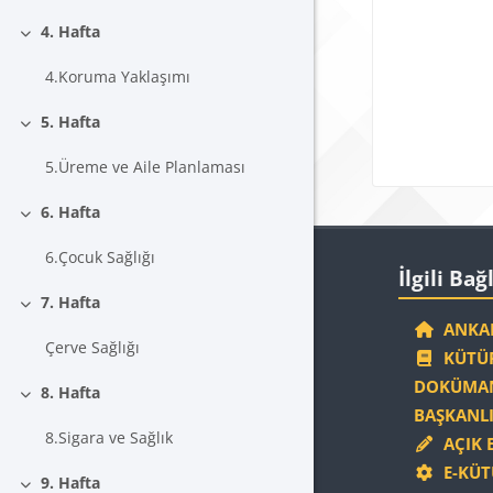
4. Hafta
Daralt
4.Koruma Yaklaşımı
5. Hafta
Daralt
5.Üreme ve Aile Planlaması
6. Hafta
Daralt
Blokla
6.Çocuk Sağlığı
İlgili Bağlantıla
İlgili Bağ
7. Hafta
Daralt
ANKAR
Çerve Sağlığı
KÜTÜP
DOKÜMAN
8. Hafta
Daralt
BAŞKANLI
8.Sigara ve Sağlık
AÇIK 
E-KÜT
9. Hafta