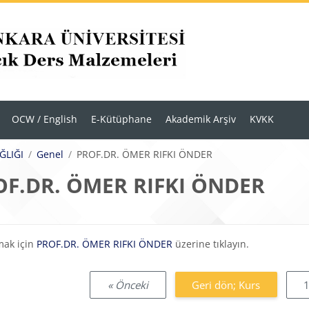
OCW / English
E-Kütüphane
Akademik Arşiv
KVKK
ĞLIĞI
Genel
PROF.DR. ÖMER RIFKI ÖNDER
OF.DR. ÖMER RIFKI ÖNDER
eklilikleri
mak için
PROF.DR. ÖMER RIFKI ÖNDER
üzerine tıklayın.
« Önceki
Geri dön; Kurs