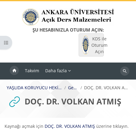
Ana içeriğe git
ŞU HESABINIZLA OTURUM AÇIN:
KDS ile
Kurs dizinini aç
Oturum
Açın
Takvim
Daha fazla
Dersleri
ara
YAŞLIDA KORUYUCU HEKİMLİK
Genel
DOÇ. DR. VOLKAN ATMIŞ
DOÇ. DR. VOLKAN ATMIŞ
Tamamlama Gereklilikleri
Kaynağı açmak için
DOÇ. DR. VOLKAN ATMIŞ
üzerine tıklayın.