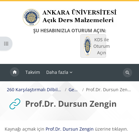
Ana içeriğe git
ŞU HESABINIZLA OTURUM AÇIN:
KDS ile
Kurs dizinini aç
Oturum
Açın
Takvim
Daha fazla
Dersleri
ara
260 Karşılaştırmalı Dilbilgisi
Genel
Prof.Dr. Dursun Zengin
Prof.Dr. Dursun Zengin
Tamamlama Gereklilikleri
Kaynağı açmak için
Prof.Dr. Dursun Zengin
üzerine tıklayın.