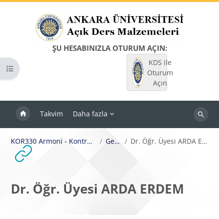
Ana içeriğe git
ŞU HESABINIZLA OTURUM AÇIN:
KDS ile
Kurs dizinini aç
Oturum
Açın
Takvim
Daha fazla
Dersleri
ara
KOR330 Armoni - Kontrpuan II
Genel
Dr. Öğr. Üyesi ARDA ERDEM
Dr. Öğr. Üyesi ARDA ERDEM