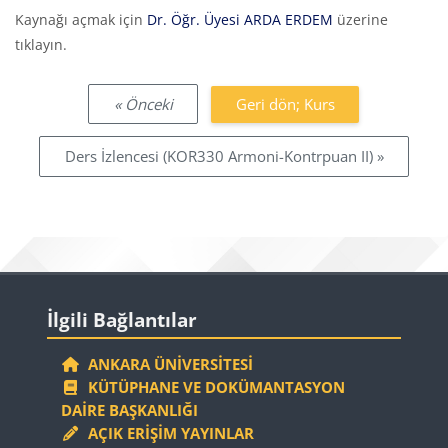
Tamamlama Gereklilikleri
Kaynağı açmak için
Dr. Öğr. Üyesi ARDA ERDEM
üzerine
tıklayın.
« Önceki
Geri dön; Kurs
Ders İzlencesi (KOR330 Armoni-Kontrpuan II) »
Bloklar
İlgili Bağlantılar 'yı atla
İlgili Bağlantılar
ANKARA ÜNIVERSITESI
KÜTÜPHANE VE DOKÜMANTASYON
DAIRE BAŞKANLIĞI
AÇIK ERIŞIM YAYINLAR