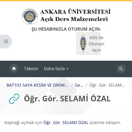
Ana içeriğe git
ŞU HESABINIZLA OTURUM AÇIN:
KDS ile
Kurs dizinini aç
Oturum
Açın
Takvim
Daha fazla
Dersleri
ara
BAT103 SAYA KESİM VE DİKİMİNE GİRİŞ
Genel
Öğr. Gör. SELAMİ ÖZAL
Öğr. Gör. SELAMİ ÖZAL
Tamamlama Gereklilikleri
Kaynağı açmak için
Öğr. Gör. SELAMİ ÖZAL
üzerine tıklayın.