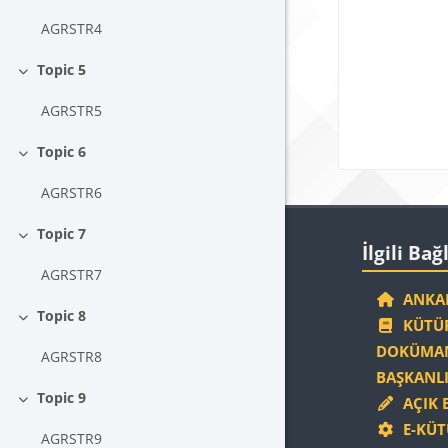
AGRSTR4
Topic 5
Daralt
AGRSTR5
Topic 6
Daralt
AGRSTR6
Blokla
Topic 7
İlgili Bağlantıla
Daralt
İlgili Bağ
AGRSTR7
ANKAR
Topic 8
KÜTÜP
Daralt
DOKÜMAN
AGRSTR8
BAŞKANLI
Topic 9
AÇIK 
Daralt
E-KÜT
AGRSTR9