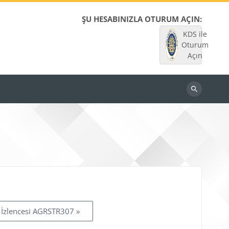
ŞU HESABINIZLA OTURUM AÇIN:
KDS ile
Oturum
Açın
Dersleri
ara
 İzlencesi AGRSTR307 »