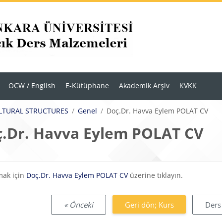
OCW / English
E-Kütüphane
Akademik Arşiv
KVKK
LTURAL STRUCTURES
Genel
Doç.Dr. Havva Eylem POLAT CV
.Dr. Havva Eylem POLAT CV
eklilikleri
mak için
Doç.Dr. Havva Eylem POLAT CV
üzerine tıklayın.
« Önceki
Geri dön; Kurs
Ders