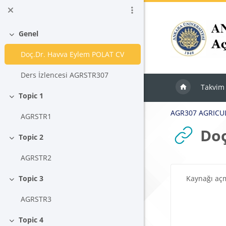
Ana içeriğe git
Genel
Daralt
Doç.Dr. Havva Eylem POLAT CV
Ders İzlencesi AGRSTR307
Takvim
Topic 1
Daralt
AGR307 AGRICU
AGRSTR1
Doç
Topic 2
Daralt
AGRSTR2
Tamamlama Ger
Kaynağı aç
Topic 3
Daralt
AGRSTR3
Topic 4
Daralt