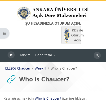
Ana içeriğe git
ŞU HESABINIZLA OTURUM AÇIN:
KDS ile
Kurs dizinini aç
Oturum
Açın
Takvim
Daha fazla
Dersleri
ara
ELL206 Chaucer
Week 1
Who is Chaucer?
Who is Chaucer?
Tamamlama Gereklilikleri
Kaynağı açmak için
Who is Chaucer?
üzerine tıklayın.