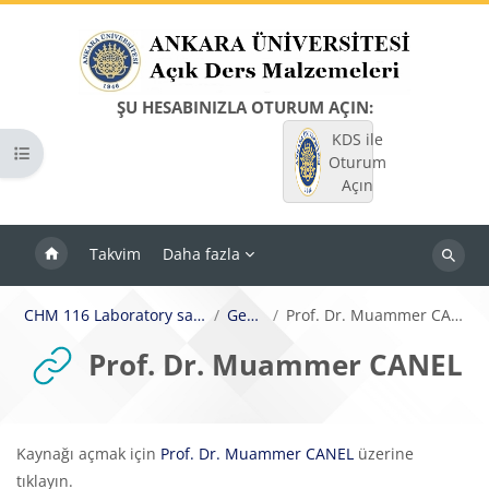
Ana içeriğe git
ŞU HESABINIZLA OTURUM AÇIN:
KDS ile
Kurs dizinini aç
Oturum
Açın
Takvim
Daha fazla
Dersleri
ara
CHM 116 Laboratory safety
Genel
Prof. Dr. Muammer CANEL
Prof. Dr. Muammer CANEL
Tamamlama Gereklilikleri
Kaynağı açmak için
Prof. Dr. Muammer CANEL
üzerine
tıklayın.