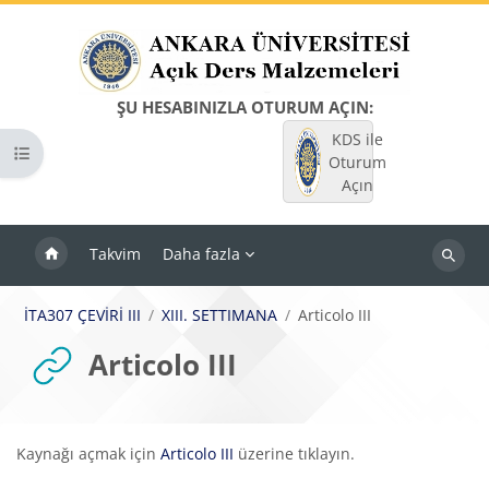
Ana içeriğe git
ŞU HESABINIZLA OTURUM AÇIN:
KDS ile
Kurs dizinini aç
Oturum
Açın
Takvim
Daha fazla
Dersleri
ara
İTA307 ÇEVİRİ III
XIII. SETTIMANA
Articolo III
Articolo III
Tamamlama Gereklilikleri
Kaynağı açmak için
Articolo III
üzerine tıklayın.