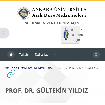
Ana içeriğe git
ŞU HESABINIZLA OTURUM AÇIN:
KDS ile
Kurs dizinini aç
Oturum
Açın
Takvim
Daha fazla
Dersleri
ara
VET 3351 YEM KATKI MAD. YEM MEVZUATI
Genel
PROF. DR. GÜLTEKİN YILDIZ
PROF. DR. GÜLTEKİN YILDIZ