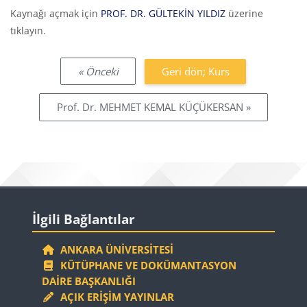
Tamamlama Gereklilikleri
Kaynağı açmak için
PROF. DR. GÜLTEKİN YILDIZ
üzerine
tıklayın.
« Önceki
Geri dön; Kurs
Prof. Dr. MEHMET KEMAL KÜÇÜKERSAN »
Bloklar
İlgili Bağlantılar 'yı atla
İlgili Bağlantılar
ANKARA ÜNIVERSITESI
KÜTÜPHANE VE DOKÜMANTASYON
DAIRE BAŞKANLIĞI
AÇIK ERIŞIM YAYINLAR