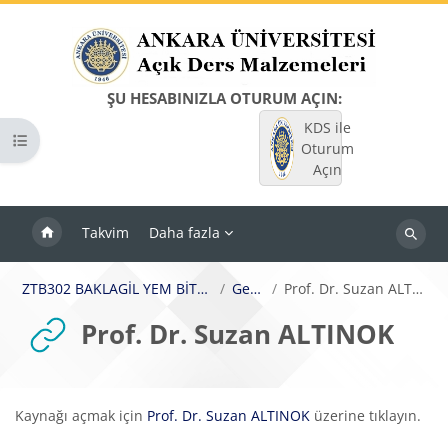
Ana içeriğe git
ŞU HESABINIZLA OTURUM AÇIN:
KDS ile
Kurs dizinini aç
Oturum
Açın
Takvim
Daha fazla
Dersleri
ara
ZTB302 BAKLAGİL YEM BİTKİLERİ
Genel
Prof. Dr. Suzan ALTINOK
Prof. Dr. Suzan ALTINOK
Tamamlama Gereklilikleri
Kaynağı açmak için
Prof. Dr. Suzan ALTINOK
üzerine tıklayın.