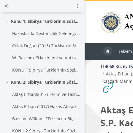
Ana içeriğe git
Ders izlencesi TL4068
Konu 1: Sibirya Türklerinin Sözlü Geleneğinin Derlenmesi ve Araştırılması Tarihi
Daralt
Hakaslarda Destancilik Gelenegi I Arasti (1)
Çolak Doğan (2013) Türkiye’de Sibirya Türk Topluluklarının Halk Edebiyatı Hakkında Yapılmış Çalışmalar Üzerine Bir Bibliyografya Denemesi. Siberian Studies (SAD) 1.3 (2013): 61-70.
Takvim
W. Bascom, "Halkbilimi ve Antropoloji"
TL4068 Kuzey-Doğ
KONU 1 Sibirya Türklerinin Sözlü Geleneğinin Derlenmesi ve Araştırılması
Aktaş Erhan (
Kaşgarlı Mahmu
Konu 2: Sibirya Türklerinin Sözlü Geleneğinde Türler
Daralt
Aktaş Erhan(2017) Terim ve Tasnif Meselesinden Hareketle Hakas Efsanelerine Genel Bir Bakış. Türk Bitig: Türklük Bilimi Araştırmaları, Kırklareli: Paradigma Akademi, 53-64
Aktaş Erhan (2017) Hakas Atasözleri-I (Türün Adlandırılması Sorunu Üzerine). Prof.Dr. Necmettin Hacıeminoğlu Hatıra Kitabı, İstanbul: Türk Edebiyatı Vakfı, 687-693.
Aktaş E
Bascom William, "Folklorun Biçimleri", Milli Folklor, Yıl 15, Sayı 59, , 76-94
S.P. Ka
KONU 2 Sibirya Türklerinin Sözlü Geleneğinde Türler