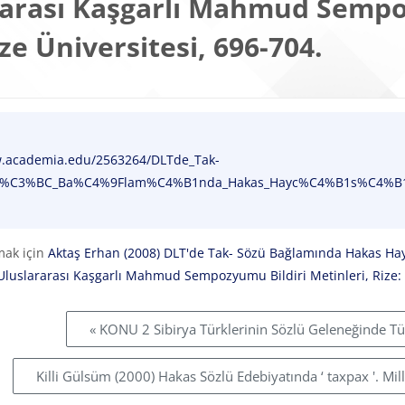
rarası Kaşgarlı Mahmud Sempoz
ize Üniversitesi, 696-704.
ma Gereklilikleri
w.academia.edu/2563264/DLTde_Tak-
C3%BC_Ba%C4%9Flam%C4%B1nda_Hakas_Hayc%C4%B1s%C4%B1_S.P._
mak için
Aktaş Erhan (2008) DLT'de Tak- Sözü Bağlamında Hakas Hayc
 Uluslararası Kaşgarlı Mahmud Sempozyumu Bildiri Metinleri, Rize: 
« KONU 2 Sibirya Türklerinin Sözlü Geleneğinde Tü
Killi Gülsüm (2000) Hakas Sözlü Edebiyatında ‘ taxpax '. Milli