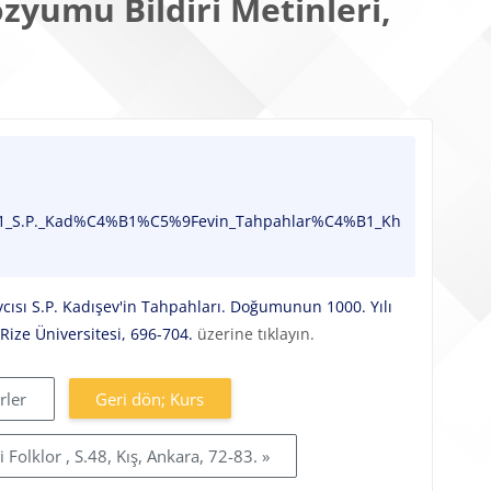
yumu Bildiri Metinleri,
Kad%C4%B1%C5%9Fevin_Tahpahlar%C4%B1_Khakassian_Epic_Tell
ısı S.P. Kadışev'in Tahpahları. Doğumunun 1000. Yılı
Rize Üniversitesi, 696-704.
üzerine tıklayın.
rler
Geri dön; Kurs
 Folklor , S.48, Kış, Ankara, 72-83. »