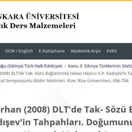
OCW / English
E-Kütüphane
Akademik Arşiv
KVKK
u (Sibirya) Türk Halk Edebiyatı
Konu 3: Sibirya Türklerinin Sözl
2008) DLT'de Tak- Sözü Bağlamında Hakas Haycısı S.P. Kadışev'in Ta
d Sempozyumu Bildiri Metinleri, Rize: Rize Üniversitesi, 696-704.
rhan (2008) DLT'de Tak- Sözü
dışev'in Tahpahları. Doğumunun