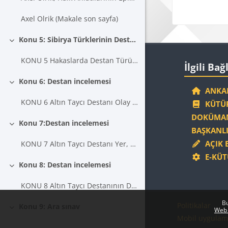
Axel Olrik (Makale son sayfa)
Konu 5: Sibirya Türklerinin Destanlarının İcra Özellikleri
Daralt
Blokla
İlgili Bağlantıla
KONU 5 Hakaslarda Destan Türünün İcrası
İlgili Bağ
Konu 6: Destan incelemesi
Daralt
ANKAR
KONU 6 Altın Taycı Destanı Olay Örgüsü
KÜTÜP
DOKÜMAN
Konu 7:Destan incelemesi
Daralt
BAŞKANLI
AÇIK 
KONU 7 Altın Taycı Destanı Yer, zaman, kişiler
E-KÜT
Konu 8: Destan incelemesi
Daralt
KONU 8 Altın Taycı Destanının Dil ve Anlatım Özellikleri
Bu
Politikalar
Konu 9: Ara sınav
Web 
Daralt
Mobil uygulam
KONU 9 ARA SINAV