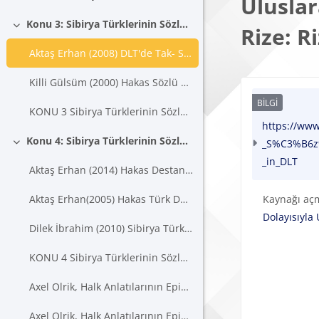
Ulusla
Konu 3: Sibirya Türklerinin Sözlü Geleneğinde Halk Şarkısı
Rize: R
Daralt
Aktaş Erhan (2008) DLT'de Tak- Sözü Bağlamında Hakas Haycısı S.P. Kadışev'in Tahpahları. Doğumunun 1000. Yılı Dolayısıyla Uluslararası Kaşgarlı Mahmud Sempozyumu Bildiri Metinleri, Rize: Rize Üniversitesi, 696-704.
Killi Gülsüm (2000) Hakas Sözlü Edebiyatında ‘ taxpax '. Milli Folklor , S.48, Kış, Ankara, 72-83.
Tamamla
KONU 3 Sibirya Türklerinin Sözlü Geleneğinde Halk Şarkısı
https://ww
Konu 4: Sibirya Türklerinin Sözlü Geleneğinde Destan
_S%C3%B6z%
Daralt
_in_DLT
Aktaş Erhan (2014) Hakas Destan Kahramanları Üzerine Bazı Değerlendirmeler. Çağdaş Türklük Araştırmaları, Ankara-Abakan, 191-216.
Kaynağı aç
Aktaş Erhan(2005) Hakas Türk Destanlarında Başlangıç ve Bitiş Kalıpları. Prof.Dr. Fikret Türkmen Armağanı, İzmir, 2005, 639-652.
Dolayısıyla
Dilek İbrahim (2010) Sibirya Türk Destanlarında Kahramanın Yeraltı ve Gökyüzü Dünyalarıyla İlişkileri Üzerine Bazı Tespitler. Milli Folklor, Yıl 22, Sayı 85, 46-56.
KONU 4 Sibirya Türklerinin Sözlü Geleneğinde Destan
Axel Olrik, Halk Anlatılarının Epik Kuralları
Axel Olrik, Halk Anlatılarının Epik Kuralları-II, Milli Folklor, 24. Sayı, Kış, 1994, s.4-6