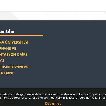
Bloklar
r
r 'yı atla
lantılar
A ÜNIVERSITESI
HANE VE
TASYON DAIRE
ĞI
ERIŞIM YAYINLAR
ÜPHANE
 web sitesinde gezinmeye devam ederseniz, politikalarımızı kabul etmiş olursun
sitemizde zorunlu çerezler ve kullanıcı deneyimini iyileştiren çerezler kullanılmak
ayı edinin
Devam et