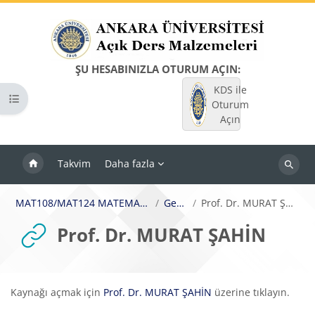
Ana içeriğe git
ŞU HESABINIZLA OTURUM AÇIN:
KDS ile
Kurs dizinini aç
Oturum
Açın
Takvim
Daha fazla
Dersleri
ara
MAT108/MAT124 MATEMATİK II
Genel
Prof. Dr. MURAT ŞAHİN
Prof. Dr. MURAT ŞAHİN
Tamamlama Gereklilikleri
Kaynağı açmak için
Prof. Dr. MURAT ŞAHİN
üzerine tıklayın.