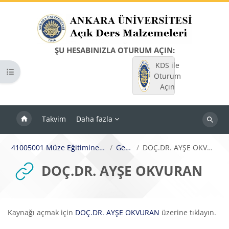
Ana içeriğe git
ŞU HESABINIZLA OTURUM AÇIN:
KDS ile
Kurs dizinini aç
Oturum
Açın
Takvim
Daha fazla
Dersleri
ara
41005001 Müze Eğitimine Giriş
Genel
DOÇ.DR. AYŞE OKVURAN
DOÇ.DR. AYŞE OKVURAN
Tamamlama Gereklilikleri
Kaynağı açmak için
DOÇ.DR. AYŞE OKVURAN
üzerine tıklayın.