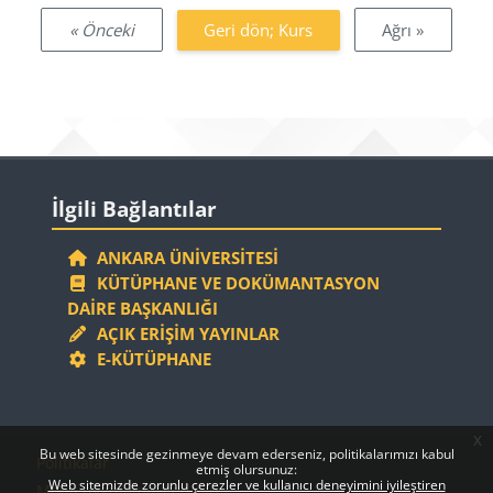
« Önceki
Geri dön; Kurs
Ağrı »
Bloklar
İlgili Bağlantılar 'yı atla
İlgili Bağlantılar
ANKARA ÜNIVERSITESI
KÜTÜPHANE VE DOKÜMANTASYON
DAIRE BAŞKANLIĞI
AÇIK ERIŞIM YAYINLAR
E-KÜTÜPHANE
x
Bloklar
Bloklar
Bu web sitesinde gezinmeye devam ederseniz, politikalarımızı kabul
Politikalar
etmiş olursunuz:
Web sitemizde zorunlu çerezler ve kullanıcı deneyimini iyileştiren
Mobil uygulamayı edinin