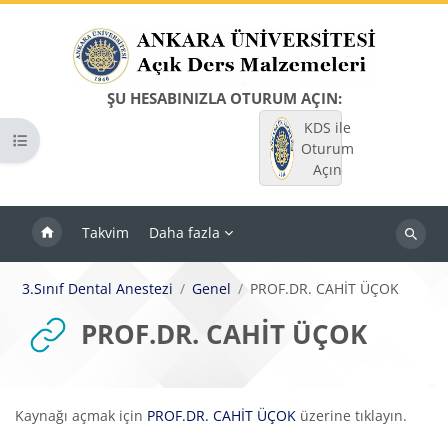
Ana içeriğe git
ŞU HESABINIZLA OTURUM AÇIN:
KDS ile
Kurs dizinini aç
Oturum
Açın
Takvim
Daha fazla
Dersleri
ara
3.Sınıf Dental Anestezi
Genel
PROF.DR. CAHİT ÜÇOK
PROF.DR. CAHİT ÜÇOK
Tamamlama Gereklilikleri
Kaynağı açmak için
PROF.DR. CAHİT ÜÇOK
üzerine tıklayın.