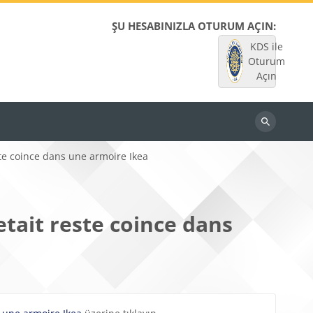
ŞU HESABINIZLA OTURUM AÇIN:
KDS ile
Oturum
Açın
Dersleri
ara
ste coince dans une armoire Ikea
etait reste coince dans