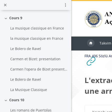
Ana içeriğe git
Traditions et coutumes indiennes
Cours 9
Daralt
La musique classique en France
la musique classique en France
Takvim
Le Bolero de Ravel
FRA 406 Sözlü An
Carmen et Bizet: presentation
Carmen l'opera de Bizet presente a la Bastille
L'extra
Le Bolero de Ravel
une ar
La Musique Classique
Cours 10
Daralt
Les romans de Puertolas
Tamamlama Ger