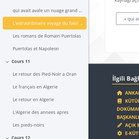
Kaynağı aç
qui avait avale un nuage grand comme la tour Eiffel
« qui 
L'extraordinaire voyage du fakir qui etait reste coince dans une armoire Ikea
Les romans de Romain Puertolas
Puertolas et Napoleon
Cours 11
Daralt
Blokla
İlgili Bağlantıla
Le retour des Pied-Noir a Oran
İlgili Bağ
Le français en Algerie
ANKAR
Le retour en Algerie
KÜTÜP
DOKÜMAN
L'Algerie des annees apres
BAŞKANLI
Les pieds-noirs
AÇIK 
E-KÜT
Cours 12