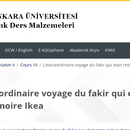
OCW / English
E-Kütüphane
Akademik Arşiv
KVKK
latım II
Cours 10
L'extraordinaire voyage du fakir qui etait re
ordinaire voyage du fakir qui 
moire Ikea
eklilikleri