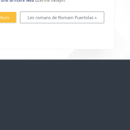
s une armoire Ikea
üzerine tıklayın.
 Kurs
Les romans de Romain Puertolas »
Bloklar