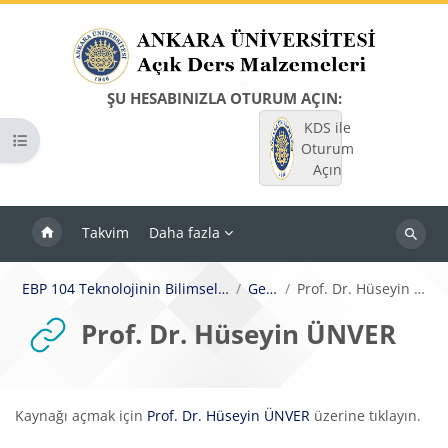
Ana içeriğe git
ŞU HESABINIZLA OTURUM AÇIN:
KDS ile
Kurs dizinini aç
Oturum
Açın
Takvim
Daha fazla
Dersleri
ara
EBP 104 Teknolojinin Bilimsel İlkeleri II
Genel
Prof. Dr. Hüseyin ÜNVER
Prof. Dr. Hüseyin ÜNVER
Tamamlama Gereklilikleri
Kaynağı açmak için
Prof. Dr. Hüseyin ÜNVER
üzerine tıklayın.