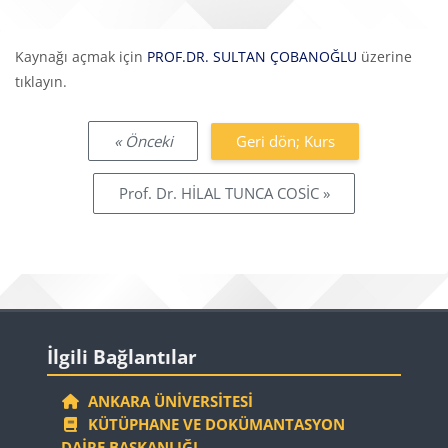
Tamamlama Gereklilikleri
Kaynağı açmak için
PROF.DR. SULTAN ÇOBANOĞLU
üzerine
tıklayın.
« Önceki
Geri dön; Kurs
Prof. Dr. HİLAL TUNCA COSİC »
Bloklar
İlgili Bağlantılar 'yı atla
İlgili Bağlantılar
ANKARA ÜNIVERSITESI
KÜTÜPHANE VE DOKÜMANTASYON
DAIRE BAŞKANLIĞI