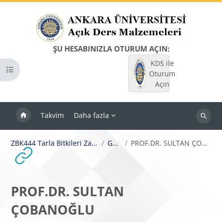
Ana içeriğe git
ŞU HESABINIZLA OTURUM AÇIN:
KDS ile
Kurs dizinini aç
Oturum
Açın
Takvim
Daha fazla
Dersleri
ara
ZBK444 Tarla Bitkileri Zararlıları II
Genel
PROF.DR. SULTAN ÇOBANOĞLU
PROF.DR. SULTAN
ÇOBANOĞLU