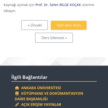
Tamamlama Gereklilikleri
Kaynağı açmak için
Prof. Dr. Selen BİLGE KOÇAK
üzerine
tıklayın.
« Önceki
Geri dön; Kurs
Ders İzlencesi »
Bloklar
İlgili Bağlantılar 'yı atla
İlgili Bağlantılar
ANKARA ÜNIVERSITESI
KÜTÜPHANE VE DOKÜMANTASYON
DAIRE BAŞKANLIĞI
AÇIK ERIŞIM YAYINLAR