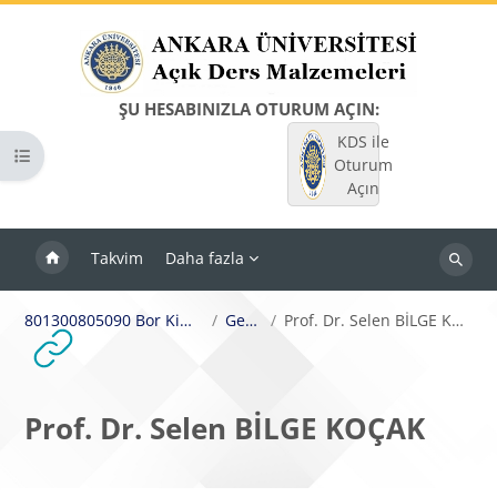
Ana içeriğe git
ŞU HESABINIZLA OTURUM AÇIN:
KDS ile
Kurs dizinini aç
Oturum
Açın
Takvim
Daha fazla
Dersleri
ara
801300805090 Bor Kimyası
Genel
Prof. Dr. Selen BİLGE KOÇAK
Prof. Dr. Selen BİLGE KOÇAK