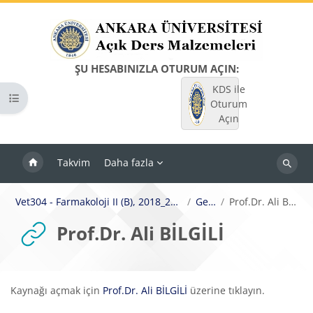
Ana içeriğe git
ŞU HESABINIZLA OTURUM AÇIN:
KDS ile
Kurs dizinini aç
Oturum
Açın
Takvim
Daha fazla
Dersleri
ara
Vet304 - Farmakoloji II (B), 2018_2019 Bahar
Genel
Prof.Dr. Ali BİLGİLİ
Prof.Dr. Ali BİLGİLİ
Tamamlama Gereklilikleri
Kaynağı açmak için
Prof.Dr. Ali BİLGİLİ
üzerine tıklayın.