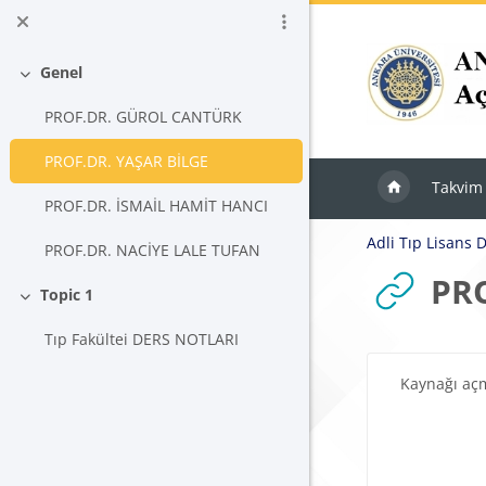
Ana içeriğe git
Genel
Daralt
PROF.DR. GÜROL CANTÜRK
PROF.DR. YAŞAR BİLGE
Takvim
PROF.DR. İSMAİL HAMİT HANCI
Adli Tıp Lisans 
PROF.DR. NACİYE LALE TUFAN
PRO
Topic 1
Daralt
Tıp Fakültei DERS NOTLARI
Tamamlama Ger
Kaynağı aç