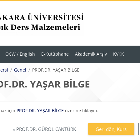
OCW / English
E-Kütüphane
Akademik Arşiv
KVKK
Dersi
Genel
PROF.DR. YAŞAR BİLGE
F.DR. YAŞAR BİLGE
eklilikleri
mak için
PROF.DR. YAŞAR BİLGE
üzerine tıklayın.
« PROF.DR. GÜROL CANTÜRK
Geri dön; Kurs