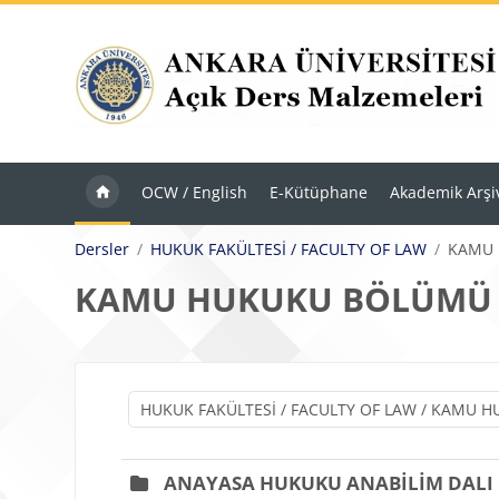
Ana içeriğe git
OCW / English
E-Kütüphane
Akademik Arşi
Dersler
HUKUK FAKÜLTESİ / FACULTY OF LAW
KAMU
KAMU HUKUKU BÖLÜMÜ
ANAYASA HUKUKU ANABİLİM DALI