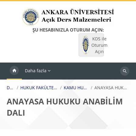
Ana içeriğe git
ŞU HESABINIZLA OTURUM AÇIN:
KDS ile
Oturum
Açın
Daha fazla
Dersleri
ara
Dersler
HUKUK FAKÜLTESİ / FACULTY OF LAW
KAMU HUKUKU BÖLÜMÜ
ANAYASA HUKUKU ANABİLİM DALI
ANAYASA HUKUKU ANABİLİM
DALI