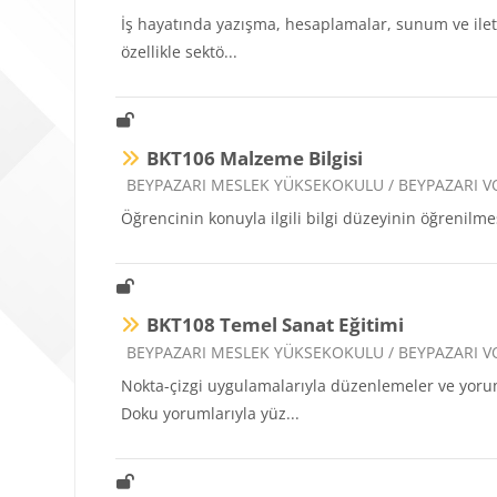
İş hayatında yazışma, hesaplamalar, sunum ve iletiş
özellikle sektö...
BKT106 Malzeme Bilgisi
Ders kategorisi
BEYPAZARI MESLEK YÜKSEKOKULU / BEYPAZARI 
Öğrencinin konuyla ilgili bilgi düzeyinin öğrenilme
BKT108 Temel Sanat Eğitimi
Ders kategorisi
BEYPAZARI MESLEK YÜKSEKOKULU / BEYPAZARI 
Nokta-çizgi uygulamalarıyla düzenlemeler ve yorum
Doku yorumlarıyla yüz...