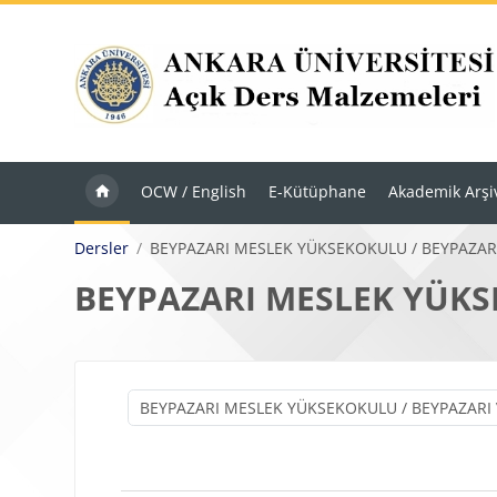
Ana içeriğe git
OCW / English
E-Kütüphane
Akademik Arşi
Dersler
BEYPAZARI MESLEK YÜKSEKOKULU / BEYPAZA
BEYPAZARI MESLEK YÜKS