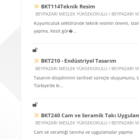
BKT114Teknik Resim
Ders kategorisi
BEYPAZARI MESLEK YÜKSEKOKULU / BEYPAZARI 
Kuyumculuk sektöründe teknik resmin önemi, standa
yapma, Kesit gör�...
BKT210 - Endüstriyel Tasarım
Ders kategorisi
BEYPAZARI MESLEK YÜKSEKOKULU / BEYPAZARI 
Tasarım disiplininin tarihsel süreçte oluşumunu, t
Türkiye’de ki...
BKT240 Cam ve Seramik Takı Uygulam
Ders kategorisi
BEYPAZARI MESLEK YÜKSEKOKULU / BEYPAZARI 
Cam ve seramiği tanıma ve uygulamalar yapma