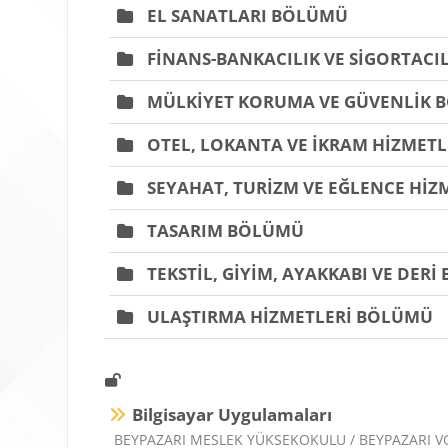
EL SANATLARI BÖLÜMÜ
FİNANS-BANKACILIK VE SİGORTACI
MÜLKİYET KORUMA VE GÜVENLİK 
OTEL, LOKANTA VE İKRAM HİZMET
SEYAHAT, TURİZM VE EĞLENCE Hİ
TASARIM BÖLÜMÜ
TEKSTİL, GİYİM, AYAKKABI VE DER
ULAŞTIRMA HİZMETLERİ BÖLÜMÜ
Bilgisayar Uygulamaları
Ders kategorisi
BEYPAZARI MESLEK YÜKSEKOKULU / BEYPAZARI 