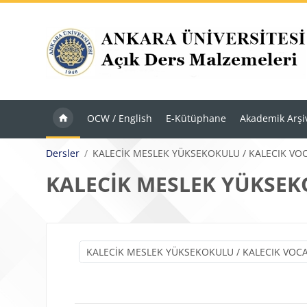
Ana içeriğe git
OCW / English
E-Kütüphane
Akademik Arşi
Dersler
KALECİK MESLEK YÜKSEKOKULU / KALECIK V
KALECİK MESLEK YÜKSEK