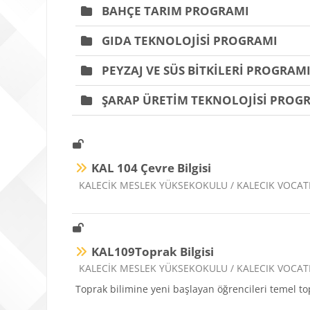
BAHÇE TARIM PROGRAMI
GIDA TEKNOLOJİSİ PROGRAMI
PEYZAJ VE SÜS BİTKİLERİ PROGRAM
ŞARAP ÜRETİM TEKNOLOJİSİ PROG
KAL 104 Çevre Bilgisi
Ders kategorisi
KALECİK MESLEK YÜKSEKOKULU / KALECIK VOCA
KAL109Toprak Bilgisi
Ders kategorisi
KALECİK MESLEK YÜKSEKOKULU / KALECIK VOCA
Toprak bilimine yeni başlayan öğrencileri temel top