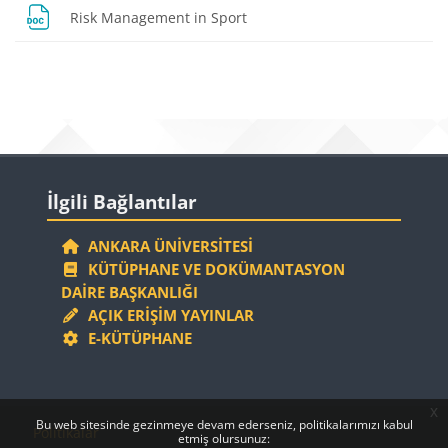
Dosya
Risk Management in Sport
Bloklar
Bloklar
İlgili Bağlantılar 'yı atla
İlgili Bağlantılar
ANKARA ÜNIVERSITESI
KÜTÜPHANE VE DOKÜMANTASYON
DAIRE BAŞKANLIĞI
AÇIK ERIŞIM YAYINLAR
E-KÜTÜPHANE
x
Bloklar
Bloklar
Bu web sitesinde gezinmeye devam ederseniz, politikalarımızı kabul
Politikalar
etmiş olursunuz: