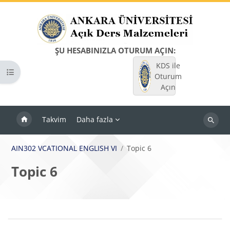
Ana içeriğe git
ŞU HESABINIZLA OTURUM AÇIN:
KDS ile
Kurs dizinini aç
Oturum
Açın
Takvim
Daha fazla
Dersleri
ara
AIN302 VCATIONAL ENGLISH VI
Topic 6
Topic 6
Bloklar
Bölüm anahatları