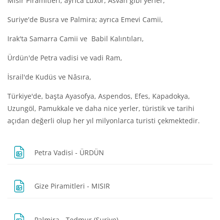
Mısır Piramitleri; ayrıca Luxor, Asvan gibi yerler,
Suriye'de Busra ve Palmira; ayrıca Emevi Camii,
Irak'ta Samarra Camii ve Babil Kalıntıları,
Ürdün'de Petra vadisi ve vadi Ram,
İsrail'de Kudüs ve Nâsıra,
Türkiye'de, başta Ayasofya, Aspendos, Efes, Kapadokya,
Uzungöl, Pamukkale ve daha nice yerler, türistik ve tarihi
açıdan değerli olup her yıl milyonlarca turisti çekmektedir.
Dosya
Petra Vadisi - ÜRDÜN
Dosya
Gize Piramitleri - MISIR
Dosya
Palmira - Tedmur (Suriye)