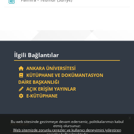
Bloklar
Bloklar
İlgili Bağlantılar 'yı atla
İlgili Bağlantılar
ANKARA ÜNIVERSITESI
KÜTÜPHANE VE DOKÜMANTASYON
DAIRE BAŞKANLIĞI
AÇIK ERIŞIM YAYINLAR
E-KÜTÜPHANE
x
Bloklar
Bloklar
Bu web sitesinde gezinmeye devam ederseniz, politikalarımızı kabul
Politikalar
etmiş olursunuz:
Web sitemizde zorunlu çerezler ve kullanıcı deneyimini iyileştiren
Mobil uygulamayı edinin