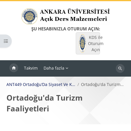
Ana içeriğe git
ŞU HESABINIZLA OTURUM AÇIN:
KDS ile
Kurs dizinini aç
Oturum
Açın
Takvim
Daha fazla
Dersleri
ara
ANT449 Ortadoğu’Da Siyaset Ve Kültürel Çeşitlilik
Ortadoğu'da Turizm Faaliyetleri
Ortadoğu'da Turizm
Faaliyetleri