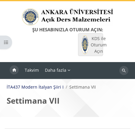
Ana içeriğe git
ŞU HESABINIZLA OTURUM AÇIN:
KDS ile
Kurs dizinini aç
Oturum
Açın
Takvim
Daha fazla
Dersleri
ara
İTA437 Modern İtalyan Şiiri I
Settimana VII
Settimana VII
Bloklar
Bölüm anahatları