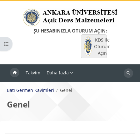
Ana içeriğe git
ŞU HESABINIZLA OTURUM AÇIN:
KDS ile
Kurs dizinini aç
Oturum
Açın
Takvim
Daha fazla
Dersleri
ara
Batı Germen Kavimleri
Genel
Genel
Bloklar
Bölüm anahatları