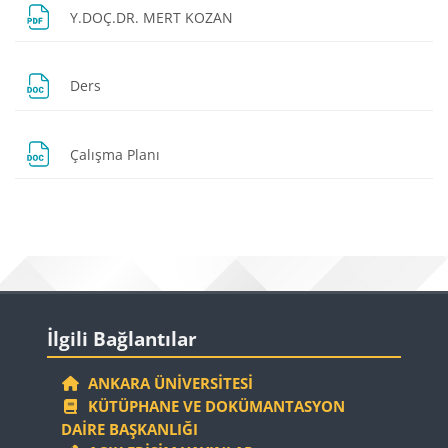
Dosya
Y.DOÇ.DR. MERT KOZAN
Dosya
Ders
Dosya
Çalışma Planı
Bloklar
Bloklar
İlgili Bağlantılar 'yı atla
İlgili Bağlantılar
ANKARA ÜNIVERSITESI
KÜTÜPHANE VE DOKÜMANTASYON
DAIRE BAŞKANLIĞI