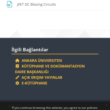
File
JFET DC Bİasing Circuits
Blocks
Blocks
Skip İlgili Bağlantılar
İlgili Bağlantılar
ANKARA ÜNIVERSITESI
KÜTÜPHANE VE DOKÜMANTASYON
DAIRE BAŞKANLIĞI
AÇIK ERIŞIM YAYINLAR
E-KÜTÜPHANE
Blocks
Blocks
x
Policies
If you continue browsing this website, you agree to our policies: