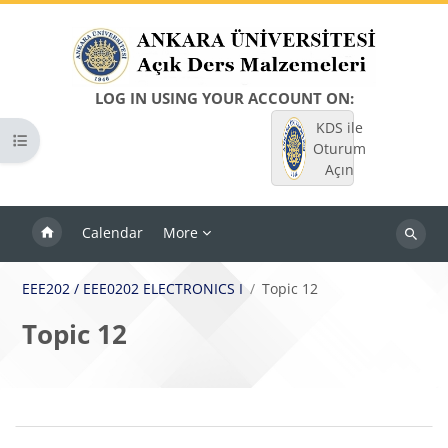
Skip to main content
LOG IN USING YOUR ACCOUNT ON:
KDS ile
Open course index
Oturum
Açın
Calendar
More
Search
courses
EEE202 / EEE0202 ELECTRONICS I
Topic 12
Topic 12
Blocks
Section outline