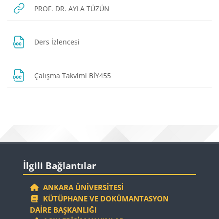
URL
PROF. DR. AYLA TÜZÜN
Dosya
Ders İzlencesi
Dosya
Çalışma Takvimi BİY455
Bloklar
Bloklar
İlgili Bağlantılar 'yı atla
İlgili Bağlantılar
ANKARA ÜNIVERSITESI
KÜTÜPHANE VE DOKÜMANTASYON
DAIRE BAŞKANLIĞI