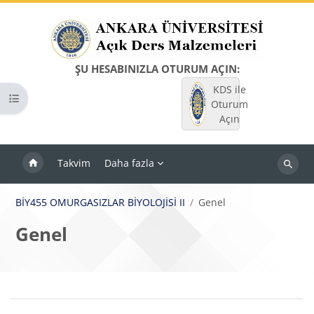
Ana içeriğe git
ŞU HESABINIZLA OTURUM AÇIN:
KDS ile
Kurs dizinini aç
Oturum
Açın
Takvim
Daha fazla
Dersleri
ara
BİY455 OMURGASIZLAR BİYOLOJİSİ II
Genel
Genel
Bloklar
Bölüm anahatları