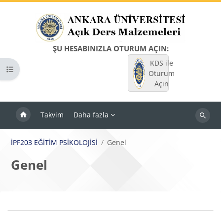
Ana içeriğe git
ŞU HESABINIZLA OTURUM AÇIN:
KDS ile
Kurs dizinini aç
Oturum
Açın
Takvim
Daha fazla
Dersleri
ara
İPF203 EĞİTİM PSİKOLOJİSİ
Genel
Genel
Bloklar
Bölüm anahatları