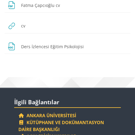
Dosya
Fatma Çapcıoğlu cv
URL
cv
Dosya
Ders İzlencesi Eğitim Psikolojisi
Bloklar
Bloklar
İlgili Bağlantılar 'yı atla
İlgili Bağlantılar
ANKARA ÜNIVERSITESI
KÜTÜPHANE VE DOKÜMANTASYON
DAIRE BAŞKANLIĞI