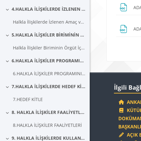
ADA
4.HALKLA İLİŞKİLERDE İZLENEN AMAÇLAR
Daralt
Halkla İlişkilerde İzlenen Amaç ve İlkeler
ADA
5.HALKLA İLİŞKİLER BİRİMİNİN ÖRGÜTLENMESİ
Daralt
Blokla
Halkla İlişkiler Biriminin Örgüt İçinde Yapılanması, Halkla İlişkiler Görevlileri vb
6.HALKLA İLİŞKİLER PROGRAMININ GELİŞTİRİLMESİ
Daralt
6.HALKLA İLİŞKİLER PROGRAMININ GELİŞTİRİLMESİ
Blokla
İlgili Bağlantıla
7.HALKLA İLİŞKİLERDE HEDEF KİTLE
İlgili Bağ
Daralt
7.HEDEF KİTLE
ANKAR
KÜTÜP
8. HALKLA İLİŞKİLER FAALİYETLERİ
Daralt
DOKÜMAN
8.HALKLA İLİŞKİLER FAALİYETLERİ
BAŞKANLI
AÇIK 
9. HALKLA İLİŞKİLERDE KULLANILAN İLETİŞİM ARAÇLARI