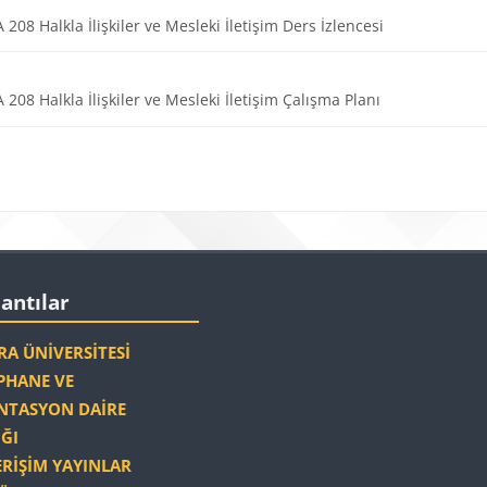
Dosya
 208 Halkla İlişkiler ve Mesleki İletişim Ders İzlencesi
Dosya
 208 Halkla İlişkiler ve Mesleki İletişim Çalışma Planı
r
Bloklar
r
r 'yı atla
lantılar
A ÜNIVERSITESI
HANE VE
TASYON DAIRE
ĞI
ERIŞIM YAYINLAR