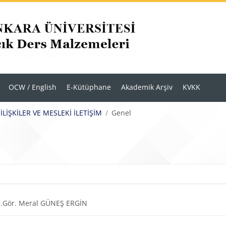
OCW / English
E-Kütüphane
Akademik Arşiv
KVKK
LİŞKİLER VE MESLEKİ İLETİŞİM
Genel
r
m anahatları
URL
.Gör. Meral GÜNEŞ ERGİN