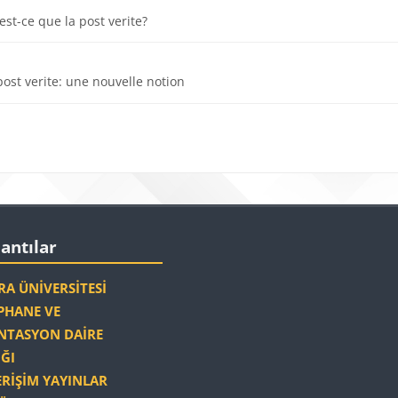
Dosya
est-ce que la post verite?
Dosya
post verite: une nouvelle notion
r
Bloklar
r
r 'yı atla
lantılar
A ÜNIVERSITESI
HANE VE
TASYON DAIRE
ĞI
ERIŞIM YAYINLAR