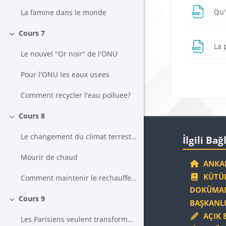
Qu'
La famine dans le monde
Cours 7
Daralt
La 
Le nouvel "Or noir" de l'ONU
Pour l'ONU les eaux usees
Blokla
Comment recycler l'eau polluee?
Cours 8
Daralt
Blokla
İlgili Bağlantıla
Le changement du climat terrestre
İlgili Bağ
Mourir de chaud
ANKAR
KÜTÜP
Comment maintenir le rechauffement climatique
DOKÜMAN
Cours 9
BAŞKANLI
Daralt
AÇIK 
Les Parisiens veulent transformer leur ville