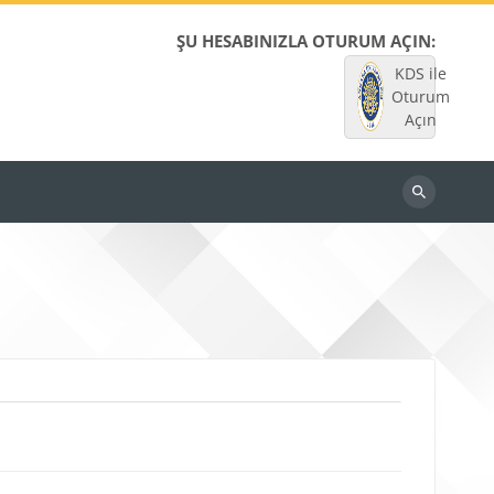
ŞU HESABINIZLA OTURUM AÇIN:
KDS ile
Oturum
Açın
Dersleri
ara