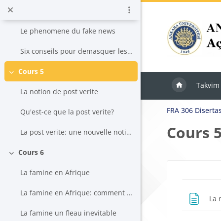
Ana içeriğe git
La verite de l'information
Le phenomene du fake news
Six conseils pour demasquer les fausses infos sur internet
Cours 5
Daralt
Takvim
La notion de post verite
FRA 306 Diserta
Qu'est-ce que la post verite?
Cours 
La post verite: une nouvelle notion
Cours 6
Daralt
Blokla
La famine en Afrique
Bölü
La famine en Afrique: comment en est-on arrive la?
La 
La famine un fleau inevitable