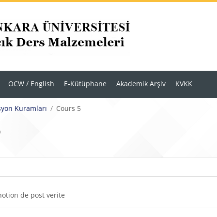
OCW / English
E-Kütüphane
Akademik Arşiv
KVKK
syon Kuramları
Cours 5
5
r
m anahatları
Sayfa
notion de post verite