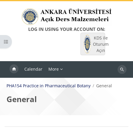
Skip to main content
LOG IN USING YOUR ACCOUNT ON:
KDS ile
Open course index
Oturum
Açın
Calendar
More
Search
courses
PHA154 Practice in Pharmaceutical Botany
General
General
Blocks
Section outline