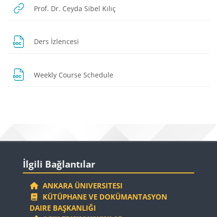
URL
Prof. Dr. Ceyda Sibel Kılıç
File
Ders İzlencesi
File
Weekly Course Schedule
Blocks
Blocks
Skip İlgili Bağlantılar
İlgili Bağlantılar
ANKARA ÜNIVERSITESI
KÜTÜPHANE VE DOKÜMANTASYON
DAIRE BAŞKANLIĞI