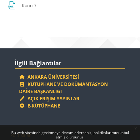
Dosya
Konu 7
Bloklar
Bloklar
İlgili Bağlantılar 'yı atla
İlgili Bağlantılar
ANKARA ÜNIVERSITESI
KÜTÜPHANE VE DOKÜMANTASYON
DAIRE BAŞKANLIĞI
AÇIK ERIŞIM YAYINLAR
E-KÜTÜPHANE
x
Bloklar
Bloklar
Bu web sitesinde gezinmeye devam ederseniz, politikalarımızı kabul
Politikalar
etmiş olursunuz: