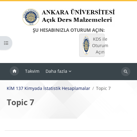
Ana içeriğe git
ŞU HESABINIZLA OTURUM AÇIN:
KDS ile
Kurs dizinini aç
Oturum
Açın
Takvim
Daha fazla
Dersleri
ara
KİM 137 Kimyada İstatistik Hesaplamalar
Topic 7
Topic 7
Bloklar
Bölüm anahatları