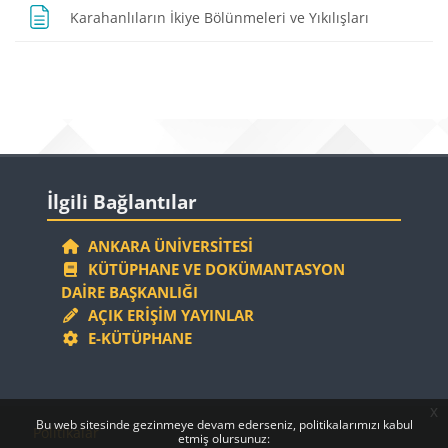
Sayfa
Karahanlıların İkiye Bölünmeleri ve Yıkılışları
Bloklar
Bloklar
İlgili Bağlantılar 'yı atla
İlgili Bağlantılar
ANKARA ÜNIVERSITESI
KÜTÜPHANE VE DOKÜMANTASYON
DAIRE BAŞKANLIĞI
AÇIK ERIŞIM YAYINLAR
E-KÜTÜPHANE
x
Bloklar
Bloklar
Bu web sitesinde gezinmeye devam ederseniz, politikalarımızı kabul
Politikalar
etmiş olursunuz: