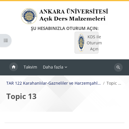
Ana içeriğe git
ŞU HESABINIZLA OTURUM AÇIN:
KDS ile
Kurs dizinini aç
Oturum
Açın
Takvim
Daha fazla
Dersleri
ara
TAR 122 Karahanlılar-Gazneliler ve Harzemşahlar
Topic 13
Topic 13
Bloklar
Bölüm anahatları