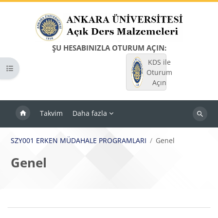
Ana içeriğe git
ŞU HESABINIZLA OTURUM AÇIN:
KDS ile
Kurs dizinini aç
Oturum
Açın
Takvim
Daha fazla
Dersleri
ara
SZY001 ERKEN MÜDAHALE PROGRAMLARI
Genel
Genel
Bloklar
Bölüm anahatları