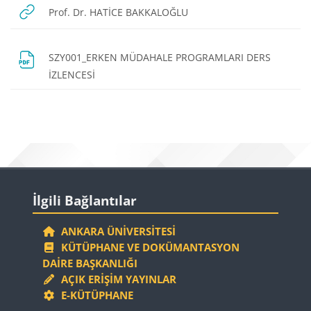
URL
Prof. Dr. HATİCE BAKKALOĞLU
SZY001_ERKEN MÜDAHALE PROGRAMLARI DERS
Dosya
İZLENCESİ
Bloklar
Bloklar
İlgili Bağlantılar 'yı atla
İlgili Bağlantılar
ANKARA ÜNIVERSITESI
KÜTÜPHANE VE DOKÜMANTASYON
DAIRE BAŞKANLIĞI
AÇIK ERIŞIM YAYINLAR
E-KÜTÜPHANE