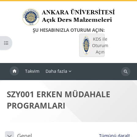
Ana içeriğe git
ŞU HESABINIZLA OTURUM AÇIN:
KDS ile
Kurs dizinini aç
Oturum
Açın
Takvim
Daha fazla
Dersleri
ara
SZY001 ERKEN MÜDAHALE
PROGRAMLARI
Bloklar
Bölüm anahatları
Genel
Tümünü daralt