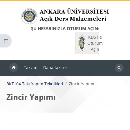
Ana içeriğe git
ŞU HESABINIZLA OTURUM AÇIN:
KDS ile
Kurs dizinini aç
Oturum
Açın
Takvim
Daha fazla
Dersleri
ara
BKT104 Takı Yapım Teknikleri
Zincir Yapımı
Zincir Yapımı
Bloklar
Bölüm anahatları