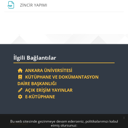
Dosya
ZİNCİR YAPIMI
Bloklar
Bloklar
İlgili Bağlantılar 'yı atla
İlgili Bağlantılar
ANKARA ÜNIVERSITESI
KÜTÜPHANE VE DOKÜMANTASYON
DAIRE BAŞKANLIĞI
AÇIK ERIŞIM YAYINLAR
E-KÜTÜPHANE
x
Bloklar
Bloklar
Bu web sitesinde gezinmeye devam ederseniz, politikalarımızı kabul
Politikalar
etmiş olursunuz: