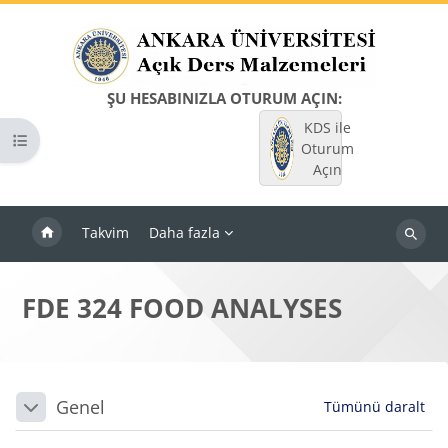
Ana içeriğe git
ŞU HESABINIZLA OTURUM AÇIN:
KDS ile
Kurs dizinini aç
Oturum
Açın
Takvim
Daha fazla
Dersleri
ara
FDE 324 FOOD ANALYSES
Bloklar
Bölüm anahatları
Genel
Tümünü daralt
Daralt