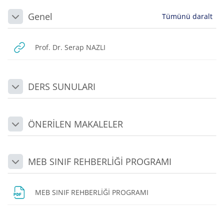
Bloklar
Bölüm anahatları
Genel
Tümünü daralt
Daralt
URL
Prof. Dr. Serap NAZLI
DERS SUNULARI
Daralt
ÖNERİLEN MAKALELER
Daralt
MEB SINIF REHBERLİĞİ PROGRAMI
Daralt
Dosya
MEB SINIF REHBERLİĞİ PROGRAMI