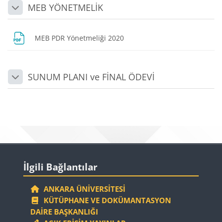
MEB YÖNETMELİK
Daralt
Dosya
MEB PDR Yönetmeliği 2020
SUNUM PLANI ve FİNAL ÖDEVİ
Daralt
Bloklar
Bloklar
İlgili Bağlantılar 'yı atla
İlgili Bağlantılar
ANKARA ÜNIVERSITESI
KÜTÜPHANE VE DOKÜMANTASYON
DAIRE BAŞKANLIĞI