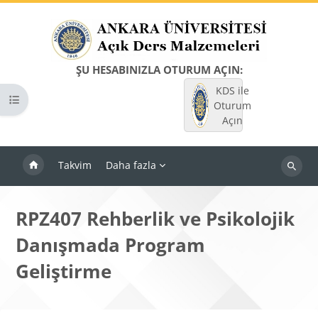
Ana içeriğe git
ŞU HESABINIZLA OTURUM AÇIN:
KDS ile
Kurs dizinini aç
Oturum
Açın
Takvim
Daha fazla
Dersleri
ara
RPZ407 Rehberlik ve Psikolojik
Danışmada Program
Geliştirme