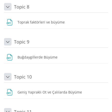
Topic 8
Daralt
Dosya
Toprak faktörleri ve büyüme
Topic 9
Daralt
Dosya
Buğdaygillerde Büyüme
Topic 10
Daralt
Dosya
Geniş Yapraklı Ot ve Çalılarda Büyüme
Topic 11