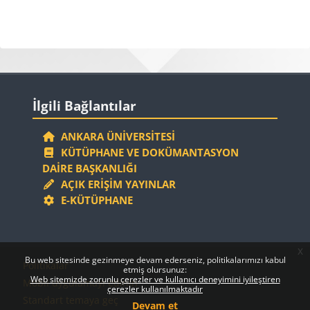
Bloklar
Bloklar
İlgili Bağlantılar 'yı atla
İlgili Bağlantılar
ANKARA ÜNIVERSITESI
KÜTÜPHANE VE DOKÜMANTASYON
DAIRE BAŞKANLIĞI
AÇIK ERIŞIM YAYINLAR
E-KÜTÜPHANE
x
Bloklar
Bloklar
Bu web sitesinde gezinmeye devam ederseniz, politikalarımızı kabul
Politikalar
etmiş olursunuz:
Web sitemizde zorunlu çerezler ve kullanıcı deneyimini iyileştiren
Mobil uygulamayı edinin
çerezler kullanılmaktadır
Standart temaya geç
Devam et