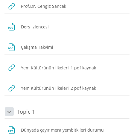
URL
Prof.Dr. Cengiz Sancak
Dosya
Ders İzlencesi
Dosya
Çalışma Takvimi
URL
Yem Kültürünün İlkeleri_1 pdf kaynak
URL
Yem Kültürünün İlkeleri_2 pdf kaynak
Topic 1
Daralt
Dosya
Dünyada çayır mera yembitkileri durumu