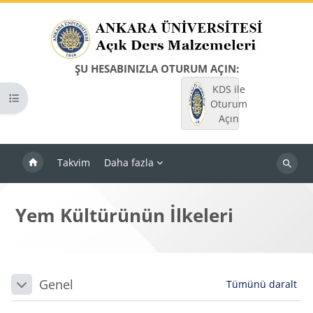
Ana içeriğe git
ŞU HESABINIZLA OTURUM AÇIN:
KDS ile
Kurs dizinini aç
Oturum
Açın
Takvim
Daha fazla
Dersleri
ara
Yem Kültürünün İlkeleri
Bloklar
Bölüm anahatları
Genel
Tümünü daralt
Daralt