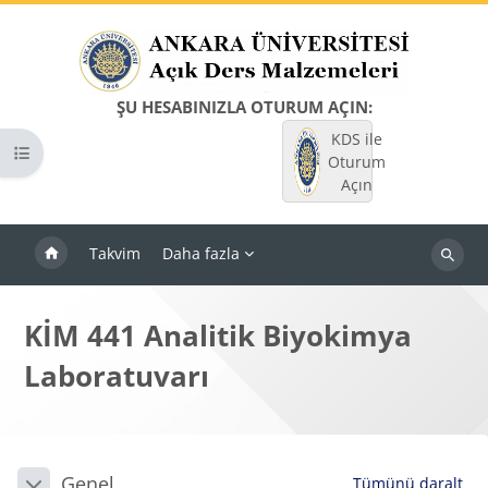
Ana içeriğe git
ŞU HESABINIZLA OTURUM AÇIN:
KDS ile
Kurs dizinini aç
Oturum
Açın
Takvim
Daha fazla
Dersleri
ara
KİM 441 Analitik Biyokimya
Laboratuvarı
Bloklar
Bölüm anahatları
Genel
Tümünü daralt