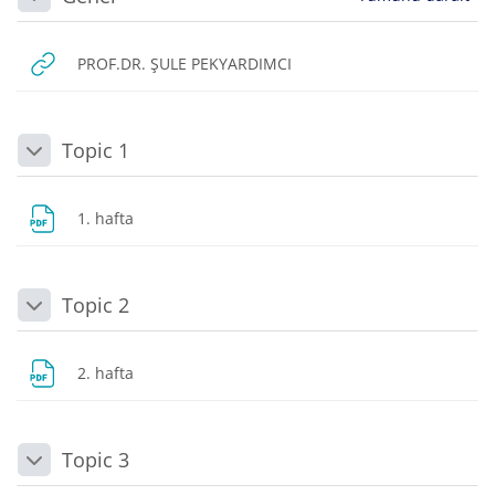
Daralt
URL
PROF.DR. ŞULE PEKYARDIMCI
Topic 1
Daralt
Dosya
1. hafta
Topic 2
Daralt
Dosya
2. hafta
Topic 3
Daralt