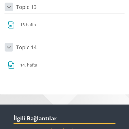
Topic 13
Daralt
Dosya
13.hafta
Topic 14
Daralt
Dosya
14. hafta
Bloklar
Bloklar
İlgili Bağlantılar 'yı atla
İlgili Bağlantılar