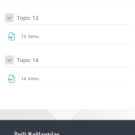
Topic 13
Daralt
Dosya
13. Konu
Topic 14
Daralt
Dosya
14. Konu
Bloklar
Bloklar
İlgili Bağlantılar 'yı atla
İlgili Bağlantılar