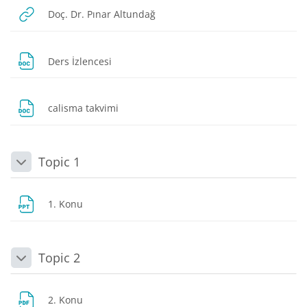
URL
Doç. Dr. Pınar Altundağ
Dosya
Ders İzlencesi
Dosya
calisma takvimi
Topic 1
Daralt
Dosya
1. Konu
Topic 2
Daralt
Dosya
2. Konu