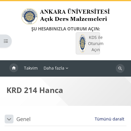
Ana içeriğe git
ŞU HESABINIZLA OTURUM AÇIN:
KDS ile
Kurs dizinini aç
Oturum
Açın
Takvim
Daha fazla
Dersleri
ara
KRD 214 Hanca
Bloklar
Bölüm anahatları
Genel
Tümünü daralt
Daralt