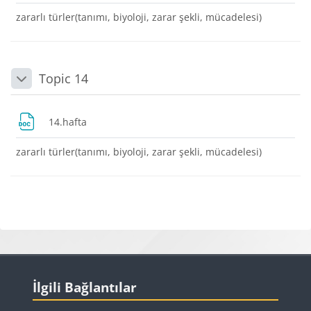
zararlı türler(tanımı, biyoloji, zarar şekli, mücadelesi)
Topic 14
Daralt
Dosya
14.hafta
zararlı türler(tanımı, biyoloji, zarar şekli, mücadelesi)
Bloklar
Bloklar
İlgili Bağlantılar 'yı atla
İlgili Bağlantılar