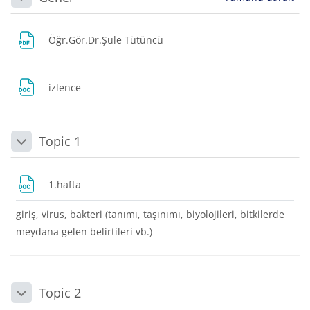
Daralt
Dosya
Öğr.Gör.Dr.Şule Tütüncü
Dosya
izlence
Topic 1
Daralt
Dosya
1.hafta
giriş, virus, bakteri (tanımı, taşınımı, biyolojileri, bitkilerde
meydana gelen belirtileri vb.)
Topic 2
Daralt