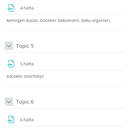
Dosya
4.hafta
kemirgen-kuşlar, böcekler (taksonomi, doku-organlar)
Topic 5
Daralt
Dosya
5.hafta
böcekler (morfoloji)
Topic 6
Daralt
Dosya
6.hafta