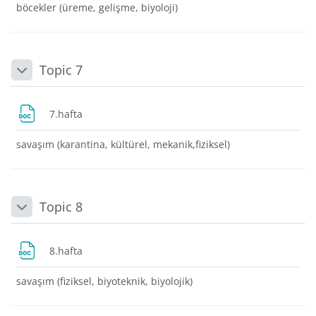
böcekler (üreme, gelişme, biyoloji)
Topic 7
Daralt
Dosya
7.hafta
savaşım (karantina, kültürel, mekanik,fiziksel)
Topic 8
Daralt
Dosya
8.hafta
savaşım (fiziksel, biyoteknik, biyolojik)