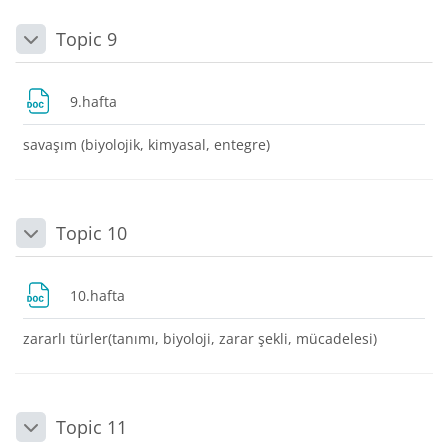
Topic 9
Daralt
Dosya
9.hafta
savaşım (biyolojik, kimyasal, entegre)
Topic 10
Daralt
Dosya
10.hafta
zararlı türler(tanımı, biyoloji, zarar şekli, mücadelesi)
Topic 11
Daralt