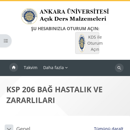
Ana içeriğe git
ŞU HESABINIZLA OTURUM AÇIN:
KDS ile
Kurs dizinini aç
Oturum
Açın
Takvim
Daha fazla
Dersleri
ara
KSP 206 BAĞ HASTALIK VE
ZARARLILARI
Bloklar
Bölüm anahatları
Genel
Tümünü daralt