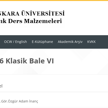
OCW / English
E-Kütüphane
Akademik Arşiv
KVKK
 Klasik Bale VI
r
m anahatları
el
Dosya
.Gör.Özgür Adam İnanç