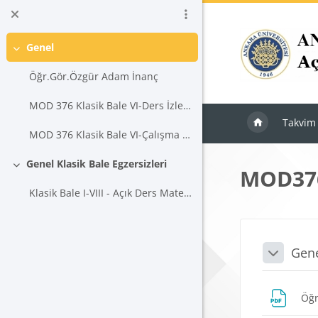
Ana içeriğe git
Genel
Daralt
Öğr.Gör.Özgür Adam İnanç
MOD 376 Klasik Bale VI-Ders İzlencesi
Takvim
MOD 376 Klasik Bale VI-Çalışma Takvimi
Genel Klasik Bale Egzersizleri
MOD376
Daralt
Klasik Bale I-VIII - Açık Ders Materyali
Blokla
Bölü
Gen
Daralt
Öğr