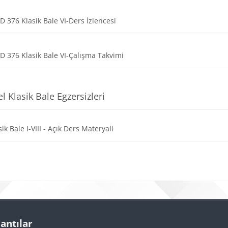
Dosya
 376 Klasik Bale VI-Ders İzlencesi
Dosya
 376 Klasik Bale VI-Çalışma Takvimi
l Klasik Bale Egzersizleri
Dosya
sik Bale I-VIII - Açık Ders Materyali
r
Bloklar
r
r 'yı atla
lantılar